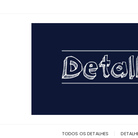
Ir
para
o
conteúdo
TODOS OS DETALHES
DETALH