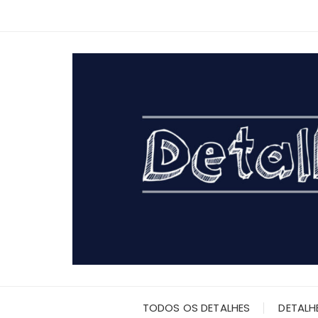
Ir
para
o
conteúdo
TODOS OS DETALHES
DETALH