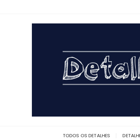
Ir
para
o
conteúdo
TODOS OS DETALHES
DETALH