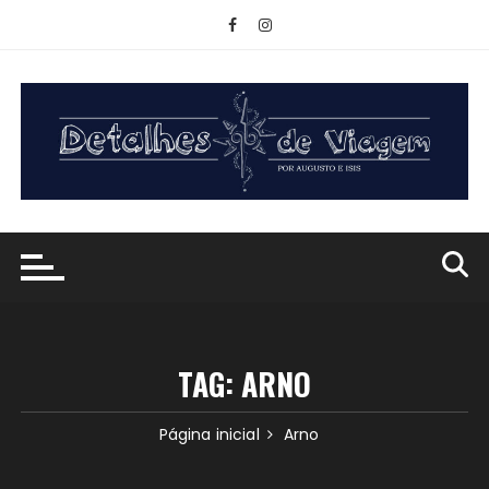
Ir
para
o
conteúdo
TAG:
ARNO
Página inicial
Arno