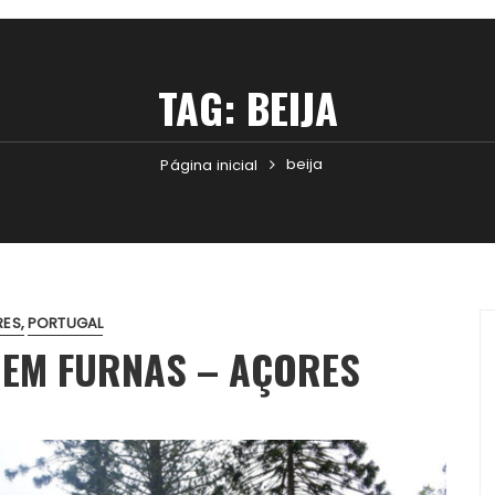
TAG:
BEIJA
beija
Página inicial
RES
PORTUGAL
 EM FURNAS – AÇORES