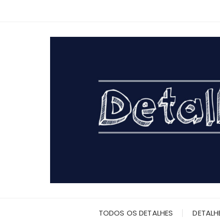
Ir
para
o
conteúdo
TODOS OS DETALHES
DETALH