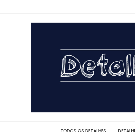
Ir
para
o
conteúdo
TODOS OS DETALHES
DETALH