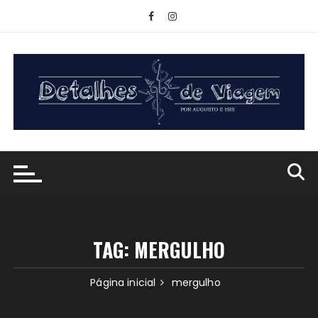
Ir
para
o
conteúdo
TAG:
MERGULHO
Página inicial
mergulho