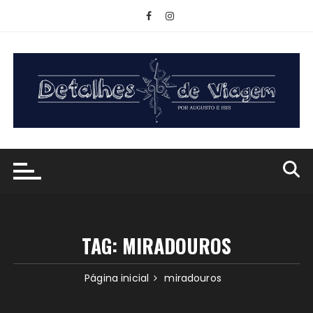
Ir
para
o
conteúdo
TAG:
MIRADOUROS
Página inicial
miradouros