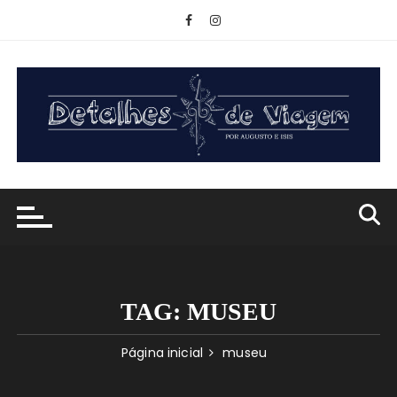
Ir
para
o
conteúdo
TAG:
MUSEU
Página inicial
museu