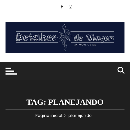
Ir
para
o
conteúdo
TAG:
PLANEJANDO
Página inicial
planejando