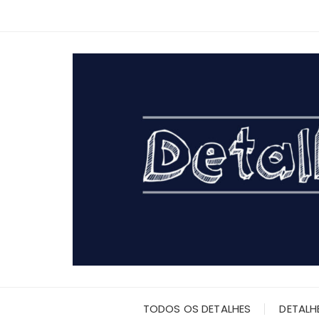
Ir
para
o
conteúdo
TODOS OS DETALHES
DETALH