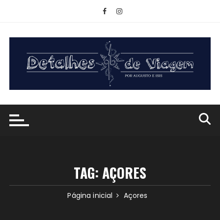
Ir
para
o
conteúdo
TAG:
AÇORES
Página inicial
Açores